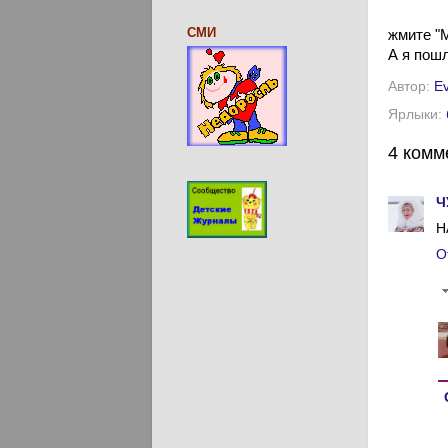
СМИ
жмите "М
А я пош
Автор:
E
Ярлыки:
4 комм
Ч
Н
О