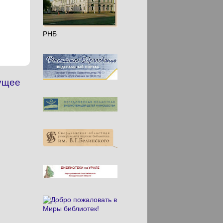
РНБ
ущее