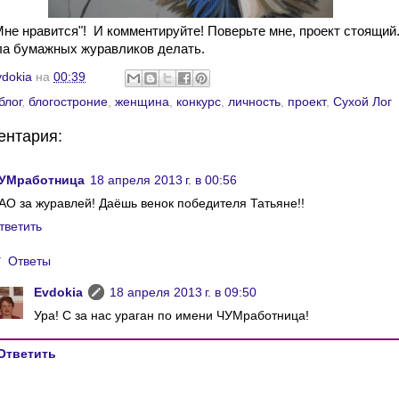
не нравится"! И комментируйте! Поверьте мне, проект стоящий
ла бумажных журавликов делать.
vdokia
на
00:39
блог
,
блогостроние
,
женщина
,
конкурс
,
личность
,
проект
,
Сухой Лог
ентария:
УМработница
18 апреля 2013 г. в 00:56
АО за журавлей! Даёшь венок победителя Татьяне!!
тветить
Ответы
Evdokia
18 апреля 2013 г. в 09:50
Ура! С за нас ураган по имени ЧУМработница!
Ответить