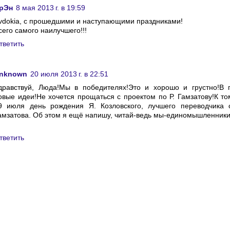
рЭн
8 мая 2013 г. в 19:59
vdokia, с прошедшими и наступающими праздниками!
сего самого наилучшего!!!
тветить
nknown
20 июля 2013 г. в 22:51
дравствуй, Люда!Мы в победителях!Это и хорошо и грустно!В 
овые идеи!Не хочется прощаться с проектом по Р. Гамзатову!К то
9 июля день рождения Я. Козловского, лучшего переводчика 
амзатова. Об этом я ещё напишу, читай-ведь мы-единомышленники
тветить