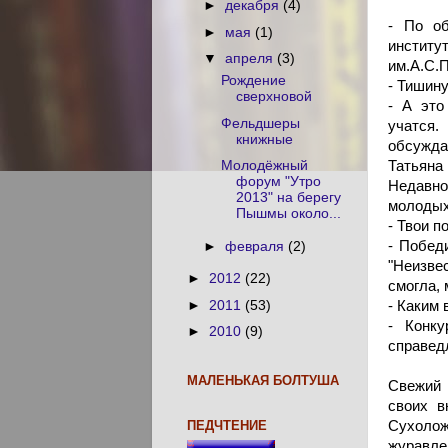
►
декабря
(4)
- По об
►
мая
(1)
инстит
▼
апреля
(3)
им.А.С.
Рождение
- Тишин
сверхновой
- А это
Фельдшеры
учатся.
книжные
обсуждае
Татьяна
Молодёжный
форум "Утро
Недавно
2013" на берегу
молодых
Пышмы около...
- Твои п
- Побед
►
февраля
(2)
"Неизве
►
2012
(22)
смогла, 
►
2011
(53)
- Каким 
- Конку
►
2010
(9)
справед
МАЛЕНЬКАЯ БОЛТУША
Свежий 
своих в
Сухолож
ПЕДЧТЕНИЕ
журавле