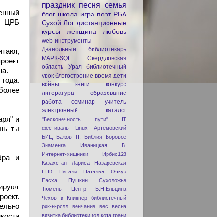
праздник
песня
семья
енный
блог
школа
игра
поэт
РБА
я ЦРБ
Сухой Лог
дистанционные
курсы
женщина
любовь
web-инструменты
Дванольный библиотекарь
тают,
МАРК-SQL
Свердловская
роект
область
Урал
библиотечный
на.
урок
блогостроние
время
дети
 года.
войны
книги
конкурс
более
литература
образование
работа
семинар
учитель
электронный каталог
аря" и
"Бесконечность пути"
IT
шь ты
фестиваль
Linux
Артёмовский
БИЦ
Бажов П.
Библия
Боровое
Знаменка
Иваницкая В.
Интернет-хищники
Ирбис128
бра и
Казахстан
Лариса Назаревская
НПК
Натали
Наталья Очкур
Пасха
Пушкин
Сухоложье
ируют
Тюмень
Центр Б.Н.Ельцина
роект.
Чехов и Книппер
библиотечный
тельно
рок-н-ролл
венчание
вес
весна
нкости
визитка библиотеки
год кота
грани