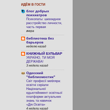
ИДЁМ В ГОСТИ
блог добрых
психиатров
Психопаты: шизоидное
расстройство личности,
часть первая
вчера
библиотека без
барьеров
неделю назад
КНИЖНЫЙ БУЛЬВАР
УКРАЇНО, ТИ МОЯ
ДЕРЖАВА!
3 недели назад
Одесский
"библиомостик"
Світ професії мебляра:
освітні серіали
Національної
едьютейнмент освітньої
платформи актуальних
знань та навичок
«Дія.Освіта»
4 недели назад