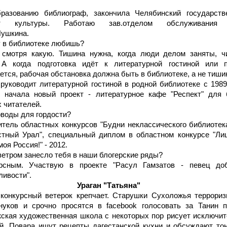
разованию библиограф, закончила Челябинский государств
ут культуры. Работаю зав.отделом обслуживани
Пушкина.
у в библиотеке любишь?
 смотря какую. Тишина нужна, когда люди делом заняты, чи
 А когда подготовка идёт к литературной гостиной или п
тся, рабочая обстановка должна быть в библиотеке, а не тиши
 руководит литературной гостиной в родной библиотеке с 1989
 начала новый проект - литературное кафе "Респект" для 
 читателей.
оводы для гордости?
итель областных конкурсов "Будни неклассического библиотек
стный Урал", специальный диплом в областном конкурсе "Ли
моя Россия!" - 2012.
ветром занесло тебя в наши блогерские ряды?
рсным. Участвую в проекте "Расул Гамзатов - певец до
ливости".
Ураган "Татьяна"
конкурсный ветерок крепчает. Старушки Сухоложья террориз
нуков и срочно просятся в facebook голосовать за Танин п
ская художественная школа с некоторых пор рисует исключи
й. Повара ищут рецепты дагестанской кухни и обсуждают то