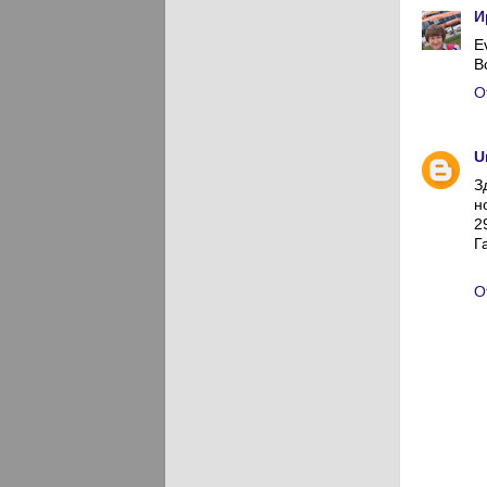
И
E
В
О
U
З
н
2
Г
О