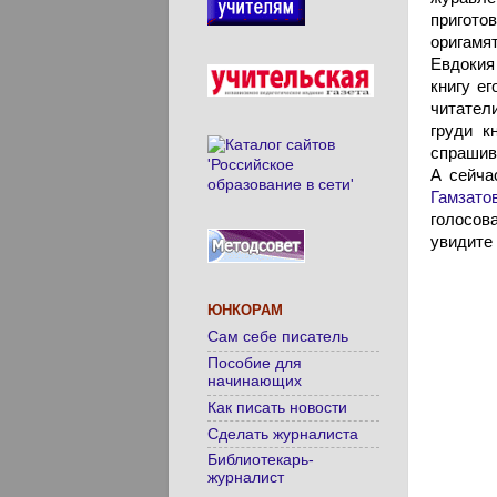
пригото
оригамя
Евдокия
книгу е
читател
груди к
спрашив
А сейча
Гамзато
голосов
увидите
ЮНКОРАМ
Сам себе писатель
Пособие для
начинающих
Как писать новости
Сделать журналиста
Библиотекарь-
журналист