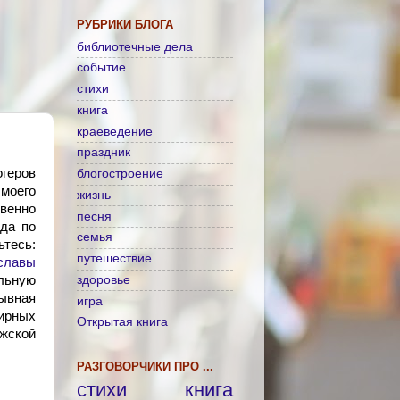
РУБРИКИ БЛОГА
библиотечные дела
событие
стихи
книга
краеведение
праздник
огеров
блогостроение
моего
жизнь
венно
песня
яда по
семья
тесь:
путешествие
славы
льную
здоровье
ывная
игра
ирных
Открытая книга
ской
РАЗГОВОРЧИКИ ПРО ...
стихи
книга