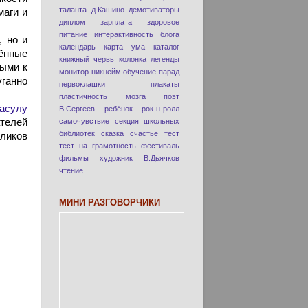
таланта
д.Кашино
демотиваторы
маги и
диплом
зарплата
здоровое
питание
интерактивность блога
, но и
календарь
карта ума
каталог
лённые
книжный червь
колонка
легенды
тыми к
монитор
никнейм
обучение
парад
ганно
первоклашки
плакаты
пластичность мозга
поэт
асулу
В.Сергеев
ребёнок
рок-н-ролл
телей
самочувствие
секция школьных
библиотек
сказка
счастье
тест
ликов
тест на грамотность
фестиваль
фильмы
художник В.Дьячков
чтение
МИНИ РАЗГОВОРЧИКИ