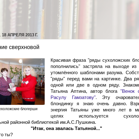
 18 АПРЕЛЯ 2013 Г.
ие сверхновой
Красивая фраза "ряды сухоложских бл
пополнились" застряла на выходе из 
утомлённого шаблонами разума. Собст
"ряды" перед вами на картинке. Два р
одной или две в одном ряду. Знакомь
Татьяна Аптина, автор блога
"Венок 
Расулу Гамзатову"
. Эту очаровате
блондинку я знаю очень давно. Взр
ухоложские блогерши
энергия Татьяны уже много лет в м
целях используется сухолож
ьной районной библиотекой им.А.С.Пушкина.
"Итак, она звалась Татьяной..."
кто ты?