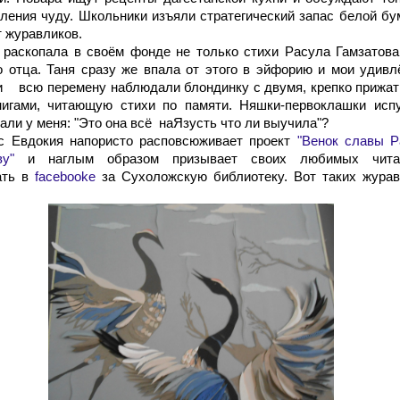
вления чуду. Школьники изъяли стратегический запас белой бу
т журавликов.
 раскопала в своём фонде не только стихи Расула Гамзатова
го отца. Таня сразу же впала от этого в эйфорию и мои удив
и всю перемену наблюдали блондинку с двумя, крепко прижа
нигами, читающую стихи по памяти. Няшки-первоклашки испу
али у меня: "Это она всё наЯзусть что ли выучила"?
с Евдокия напористо расповсюживает проект
"Венок славы Р
ву"
и наглым образом призывает своих любимых чита
ать в
facebookе
за Сухоложскую библиотеку. Вот таких журав